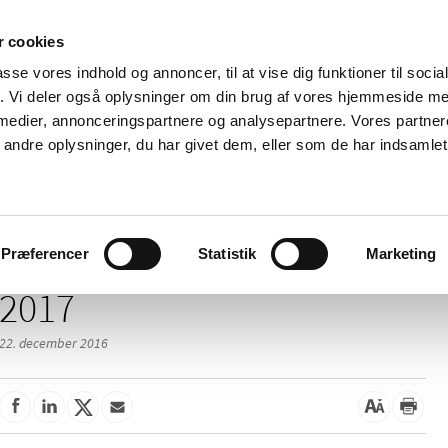
 cookies
passe vores indhold og annoncer, til at vise dig funktioner til soci
Nyheder
Om os
Kontakt
fik. Vi deler også oplysninger om din brug af vores hjemmeside m
 medier, annonceringspartnere og analysepartnere. Vores partne
 og
Tilskud og
Apoteker og salg af
Me
ndre oplysninger, du har givet dem, eller som de har indsamlet 
rmation
priser
medicin
ud
Præferencer
Statistik
Marketing
2017
22. december 2016