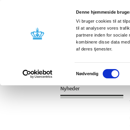
Mobil visning
Denne hjemmeside bruger
Vi bruger cookies til at til
til at analysere vores tra
partnere inden for sociale
Godkendelse og
Bivirkninger
kombinere disse data med a
kontrol
produktinfo
af deres tjenester.
Samtykkevalg
/
Nyheder
2017
Nødvendig
Nyheder