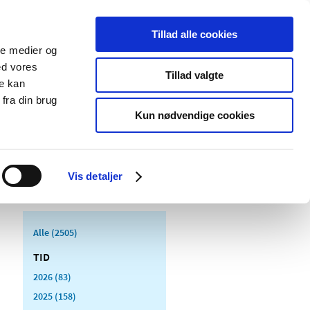
Tillad alle cookies
ale medier og
Udgivelser
Cookies
ed vores
Tillad valgte
re kan
dicinsk
Særlige
fra din brug
styr
produktområder
Kun nødvendige cookies
Vis detaljer
Alle (2505)
TID
2026 (83)
2025 (158)