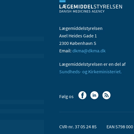
Lægemiddelstyrelsen
Axel Heides Gade 1
2300 København S
Email:
dkma@dkma.dk
Lægemiddelstyrelsen er en del af
Sundheds- og Kirkeministeriet.
Følg os
CVR-nr. 37 05 24 85
EAN 5798 000 