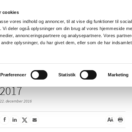
 cookies
passe vores indhold og annoncer, til at vise dig funktioner til soci
Nyheder
Om os
Kontakt
fik. Vi deler også oplysninger om din brug af vores hjemmeside m
 medier, annonceringspartnere og analysepartnere. Vores partne
 og
Tilskud og
Apoteker og salg af
Me
ndre oplysninger, du har givet dem, eller som de har indsamlet 
rmation
priser
medicin
ud
Præferencer
Statistik
Marketing
2017
22. december 2016