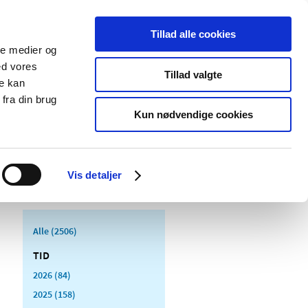
Tillad alle cookies
ale medier og
Udgivelser
Cookies
ed vores
Tillad valgte
re kan
dicinsk
Særlige
fra din brug
styr
produktområder
Kun nødvendige cookies
Vis detaljer
Alle (2506)
TID
2026 (84)
2025 (158)