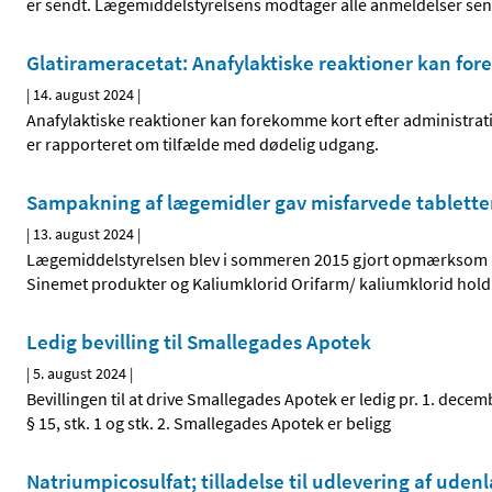
er sendt. Lægemiddelstyrelsens modtager alle anmeldelser sen
Glatirameracetat: Anafylaktiske reaktioner kan for
|
14. august 2024
|
Anafylaktiske reaktioner kan forekomme kort efter administratio
er rapporteret om tilfælde med dødelig udgang.
Sampakning af lægemidler gav misfarvede tablette
|
13. august 2024
|
Lægemiddelstyrelsen blev i sommeren 2015 gjort opmærksom på
Sinemet produkter og Kaliumklorid Orifarm/ kaliumklorid holdi
Ledig bevilling til Smallegades Apotek
|
5. august 2024
|
Bevillingen til at drive Smallegades Apotek er ledig pr. 1. dec
§ 15, stk. 1 og stk. 2. Smallegades Apotek er beligg
Natriumpicosulfat; tilladelse til udlevering af ude