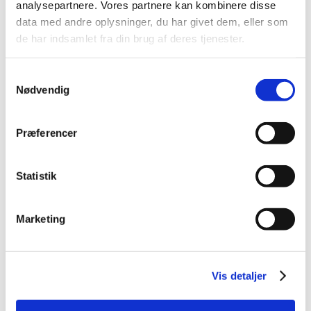
analysepartnere. Vores partnere kan kombinere disse
2014 (44)
data med andre oplysninger, du har givet dem, eller som
2013 (49)
de har indsamlet fra din brug af deres tjenester.
2012 (44)
2011 (13)
Samtykkevalg
2010 (7)
Nødvendig
2009 (14)
2008 (8)
Præferencer
december (1)
november (2)
Statistik
oktober (2)
september (1)
juli (1)
Marketing
januar (1)
2007 (3)
2006 (9)
Vis detaljer
2005 (2)