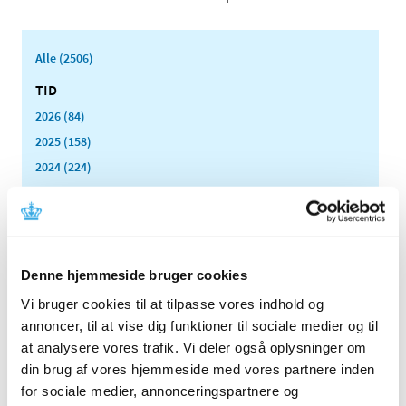
Alle (2506)
TID
2026 (84)
2025 (158)
2024 (224)
2023 (195)
2022 (197)
2021 (516)
2020 (263)
Denne hjemmeside bruger cookies
2019 (159)
Vi bruger cookies til at tilpasse vores indhold og
2018 (150)
annoncer, til at vise dig funktioner til sociale medier og til
2017 (167)
at analysere vores trafik. Vi deler også oplysninger om
din brug af vores hjemmeside med vores partnere inden
2016 (167)
for sociale medier, annonceringspartnere og
2015 (33)