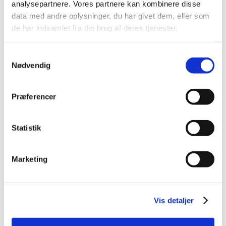
analysepartnere. Vores partnere kan kombinere disse
2014 (44)
data med andre oplysninger, du har givet dem, eller som
2013 (49)
de har indsamlet fra din brug af deres tjenester.
2012 (44)
2011 (13)
Samtykkevalg
2010 (7)
Nødvendig
2009 (14)
2008 (8)
Præferencer
december (1)
november (2)
Statistik
oktober (2)
september (1)
juli (1)
Marketing
januar (1)
2007 (3)
2006 (9)
Vis detaljer
2005 (2)