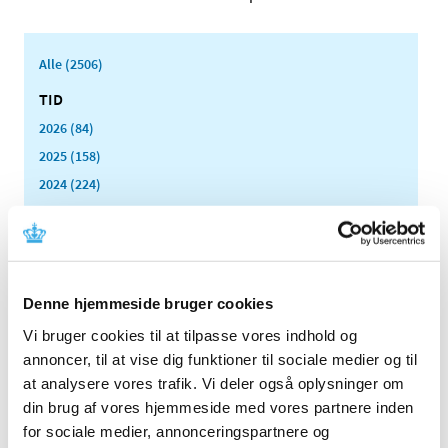
Alle (2506)
TID
2026 (84)
2025 (158)
2024 (224)
2023 (195)
2022 (197)
2021 (516)
2020 (263)
Denne hjemmeside bruger cookies
2019 (159)
Vi bruger cookies til at tilpasse vores indhold og
2018 (150)
annoncer, til at vise dig funktioner til sociale medier og til
2017 (167)
at analysere vores trafik. Vi deler også oplysninger om
din brug af vores hjemmeside med vores partnere inden
2016 (167)
for sociale medier, annonceringspartnere og
2015 (33)