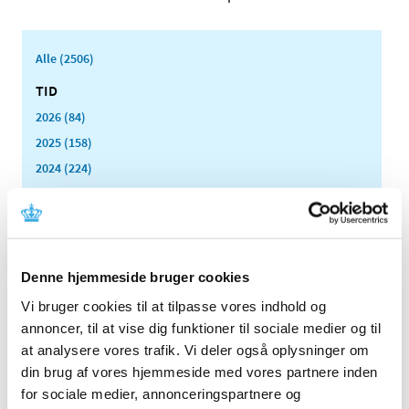
Alle (2506)
TID
2026 (84)
2025 (158)
2024 (224)
2023 (195)
2022 (197)
2021 (516)
2020 (263)
Denne hjemmeside bruger cookies
2019 (159)
Vi bruger cookies til at tilpasse vores indhold og
2018 (150)
annoncer, til at vise dig funktioner til sociale medier og til
2017 (167)
at analysere vores trafik. Vi deler også oplysninger om
din brug af vores hjemmeside med vores partnere inden
2016 (167)
for sociale medier, annonceringspartnere og
2015 (33)