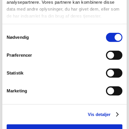
analysepartnere. Vores partnere kan kombinere disse
2014 (44)
data med andre oplysninger, du har givet dem, eller som
2013 (49)
de har indsamlet fra din brug af deres tjenester.
2012 (44)
2011 (13)
Samtykkevalg
2010 (7)
Nødvendig
2009 (14)
2008 (8)
Præferencer
december (1)
november (2)
Statistik
oktober (2)
september (1)
juli (1)
Marketing
januar (1)
2007 (3)
2006 (9)
Vis detaljer
2005 (2)