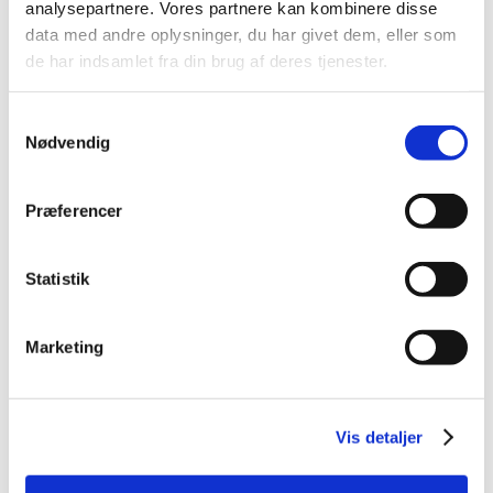
analysepartnere. Vores partnere kan kombinere disse
2014 (44)
data med andre oplysninger, du har givet dem, eller som
2013 (49)
de har indsamlet fra din brug af deres tjenester.
2012 (44)
2011 (13)
Samtykkevalg
2010 (7)
Nødvendig
2009 (14)
2008 (8)
Præferencer
december (1)
november (2)
Statistik
oktober (2)
september (1)
juli (1)
Marketing
januar (1)
2007 (3)
2006 (9)
Vis detaljer
2005 (2)