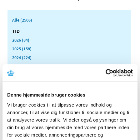
Alle (2506)
TID
2026 (84)
2025 (158)
2024 (224)
2023 (195)
2022 (197)
2021 (516)
2020 (263)
Denne hjemmeside bruger cookies
2019 (159)
Vi bruger cookies til at tilpasse vores indhold og
2018 (150)
annoncer, til at vise dig funktioner til sociale medier og til
2017 (167)
at analysere vores trafik. Vi deler også oplysninger om
din brug af vores hjemmeside med vores partnere inden
2016 (167)
for sociale medier, annonceringspartnere og
2015 (33)