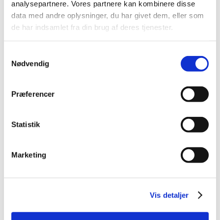
analysepartnere. Vores partnere kan kombinere disse
2014 (44)
data med andre oplysninger, du har givet dem, eller som
2013 (49)
de har indsamlet fra din brug af deres tjenester.
2012 (44)
2011 (13)
Samtykkevalg
2010 (7)
Nødvendig
2009 (14)
2008 (8)
Præferencer
december (1)
november (2)
Statistik
oktober (2)
september (1)
juli (1)
Marketing
januar (1)
2007 (3)
2006 (9)
Vis detaljer
2005 (2)