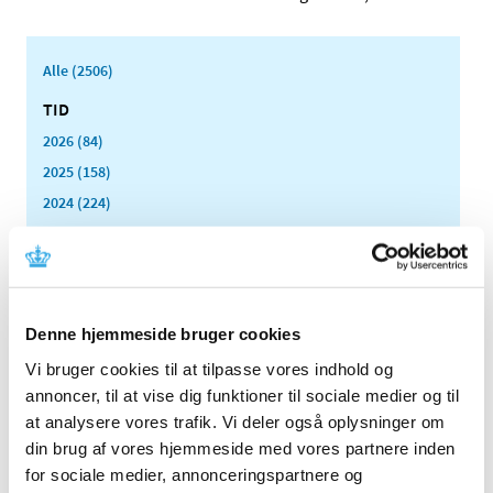
Alle (2506)
TID
2026 (84)
2025 (158)
2024 (224)
2023 (195)
2022 (197)
2021 (516)
2020 (263)
Denne hjemmeside bruger cookies
2019 (159)
Vi bruger cookies til at tilpasse vores indhold og
2018 (150)
annoncer, til at vise dig funktioner til sociale medier og til
2017 (167)
at analysere vores trafik. Vi deler også oplysninger om
din brug af vores hjemmeside med vores partnere inden
2016 (167)
for sociale medier, annonceringspartnere og
2015 (33)