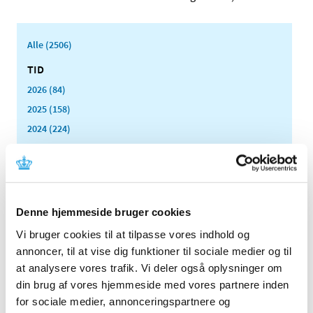
Alle (2506)
TID
2026 (84)
2025 (158)
2024 (224)
2023 (195)
2022 (197)
2021 (516)
2020 (263)
Denne hjemmeside bruger cookies
2019 (159)
Vi bruger cookies til at tilpasse vores indhold og
2018 (150)
annoncer, til at vise dig funktioner til sociale medier og til
2017 (167)
at analysere vores trafik. Vi deler også oplysninger om
din brug af vores hjemmeside med vores partnere inden
2016 (167)
for sociale medier, annonceringspartnere og
2015 (33)