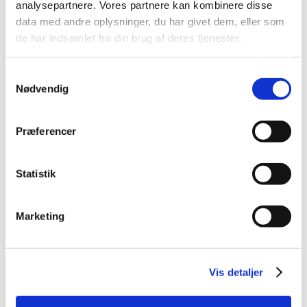
analysepartnere. Vores partnere kan kombinere disse
2014 (44)
data med andre oplysninger, du har givet dem, eller som
2013 (49)
de har indsamlet fra din brug af deres tjenester.
2012 (44)
2011 (13)
Samtykkevalg
2010 (7)
Nødvendig
2009 (14)
2008 (8)
Præferencer
december (1)
november (2)
Statistik
oktober (2)
september (1)
juli (1)
Marketing
januar (1)
2007 (3)
2006 (9)
Vis detaljer
2005 (2)