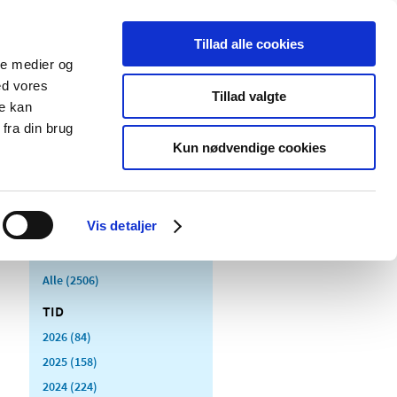
Tillad alle cookies
ale medier og
Udgivelser
Cookies
ed vores
Tillad valgte
re kan
dicinsk
Særlige
fra din brug
styr
produktområder
Kun nødvendige cookies
Vis detaljer
Alle (2506)
TID
2026 (84)
2025 (158)
2024 (224)