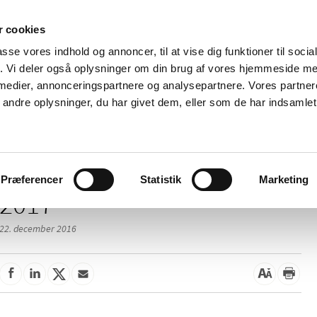
 cookies
passe vores indhold og annoncer, til at vise dig funktioner til soci
Nyheder
Om os
Kontakt
fik. Vi deler også oplysninger om din brug af vores hjemmeside m
 medier, annonceringspartnere og analysepartnere. Vores partne
 og
Tilskud og
Apoteker og salg af
Me
ndre oplysninger, du har givet dem, eller som de har indsamlet 
rmation
priser
medicin
ud
Præferencer
Statistik
Marketing
2017
22. december 2016