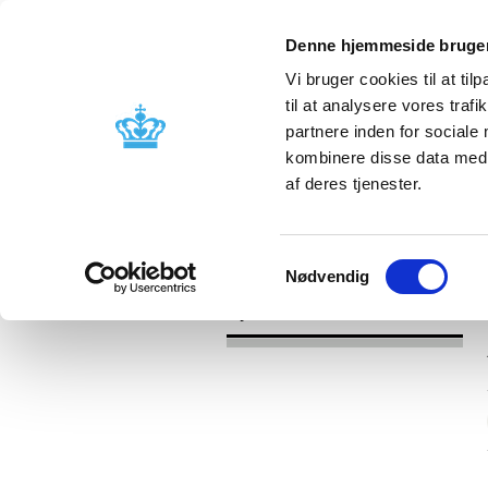
Denne hjemmeside bruger
Vi bruger cookies til at til
til at analysere vores tra
partnere inden for sociale
Godkendelse og
Bivirkninger
kombinere disse data med a
kontrol
produktinfo
af deres tjenester.
/
Nyheder
2017
Samtykkevalg
Nødvendig
Nyheder