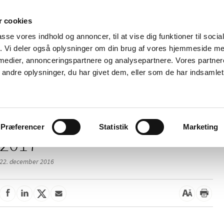
 cookies
passe vores indhold og annoncer, til at vise dig funktioner til soci
Nyheder
Om os
Kontakt
fik. Vi deler også oplysninger om din brug af vores hjemmeside m
 medier, annonceringspartnere og analysepartnere. Vores partne
 og
Tilskud og
Apoteker og salg af
Me
ndre oplysninger, du har givet dem, eller som de har indsamlet 
rmation
priser
medicin
ud
Præferencer
Statistik
Marketing
2017
22. december 2016