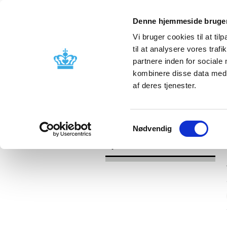
Denne hjemmeside bruger
Vi bruger cookies til at til
til at analysere vores tra
partnere inden for sociale
Godkendelse og
Bivirkninger
kombinere disse data med a
kontrol
produktinfo
af deres tjenester.
/
Nyheder
2017
Samtykkevalg
Nødvendig
Nyheder