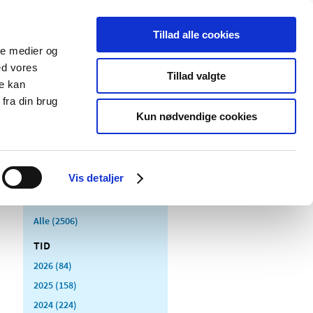
Tillad alle cookies
ale medier og
Udgivelser
Cookies
ed vores
Tillad valgte
re kan
dicinsk
Særlige
fra din brug
styr
produktområder
Kun nødvendige cookies
Vis detaljer
Alle (2506)
TID
2026 (84)
2025 (158)
2024 (224)