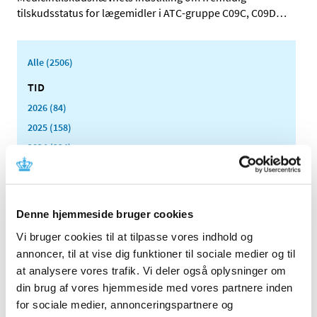
tilskudsstatus for lægemidler i ATC-gruppe C09C, C09D
…
Alle (2506)
TID
2026 (84)
2025 (158)
2024 (224)
2023 (195)
2022 (197)
2021 (516)
Denne hjemmeside bruger cookies
2020 (263)
Vi bruger cookies til at tilpasse vores indhold og
2019 (159)
annoncer, til at vise dig funktioner til sociale medier og til
2018 (150)
at analysere vores trafik. Vi deler også oplysninger om
2017 (167)
din brug af vores hjemmeside med vores partnere inden
for sociale medier, annonceringspartnere og
2016 (167)