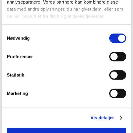
analysepartnere. Vores partnere kan kombinere disse
2015 (33)
data med andre oplysninger, du har givet dem, eller som
2014 (44)
de har indsamlet fra din brug af deres tjenester.
2013 (49)
2012 (44)
Samtykkevalg
2011 (13)
Nødvendig
2010 (7)
november (1)
Præferencer
juni (1)
maj (1)
Statistik
april (2)
marts (2)
2009 (14)
Marketing
2008 (8)
2007 (3)
2006 (9)
Vis detaljer
2005 (2)