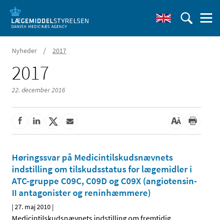
/
Nyheder
2017
2017
22. december 2016
Høringssvar på Medicintilskudsnævnets
indstilling om tilskudsstatus for lægemidler i
ATC-gruppe C09C, C09D og C09X (angiotensin-
II antagonister og reninhæmmere)
|
27. maj 2010
|
Medicintilskudsnævnets indstilling om fremtidig