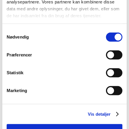
analysepartnere. Vores partnere kan kombinere disse
2015 (33)
data med andre oplysninger, du har givet dem, eller som
2014 (44)
de har indsamlet fra din brug af deres tjenester.
2013 (49)
2012 (44)
Samtykkevalg
2011 (13)
Nødvendig
2010 (7)
november (1)
Præferencer
juni (1)
maj (1)
Statistik
april (2)
marts (2)
2009 (14)
Marketing
2008 (8)
2007 (3)
2006 (9)
Vis detaljer
2005 (2)