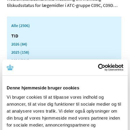
tilskudsstatus for lægemidler i ATC-gruppe C09C, C09D
…
Alle (2506)
TID
2026 (84)
2025 (158)
2024 (224)
2023 (195)
2022 (197)
2021 (516)
Denne hjemmeside bruger cookies
2020 (263)
Vi bruger cookies til at tilpasse vores indhold og
2019 (159)
annoncer, til at vise dig funktioner til sociale medier og til
2018 (150)
at analysere vores trafik. Vi deler også oplysninger om
2017 (167)
din brug af vores hjemmeside med vores partnere inden
for sociale medier, annonceringspartnere og
2016 (167)