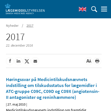
/
Nyheder
2017
2017
22. december 2016
Høringssvar på Medicintilskudsnævnets
indstilling om tilskudsstatus for lægemidler i
ATC-gruppe C09C, C09D og C09X (angiotensin-
II antagonister og reninhæmmere)
|
27. maj 2010
|
Medicintilskudsnævnets indstilling om fremtidig