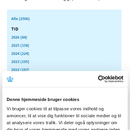
Alle (2506)
TID
2026 (84)
2025 (158)
2024 (224)
2023 (195)
2022 (197)
2021 (516)
2020 (263)
2019 (159)
Denne hjemmeside bruger cookies
2018 (150)
Vi bruger cookies til at tilpasse vores indhold og
2017 (167)
annoncer, til at vise dig funktioner til sociale medier og til
2016 (167)
at analysere vores trafik. Vi deler også oplysninger om
2015 (33)
din brug af vores hjemmeside med vores partnere inden