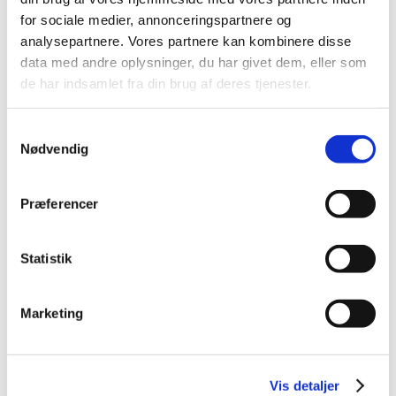
2014 (44)
for sociale medier, annonceringspartnere og
2013 (49)
analysepartnere. Vores partnere kan kombinere disse
data med andre oplysninger, du har givet dem, eller som
2012 (44)
de har indsamlet fra din brug af deres tjenester.
2011 (13)
november (1)
Samtykkevalg
oktober (2)
Nødvendig
september (2)
august (2)
juli (1)
Præferencer
juni (1)
maj (2)
Statistik
marts (1)
januar (1)
Marketing
2010 (7)
2009 (14)
2008 (8)
Vis detaljer
2007 (3)