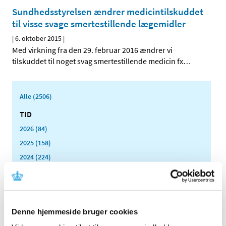
Sundhedsstyrelsen ændrer medicintilskuddet
til visse svage smertestillende lægemidler
|
6. oktober 2015
|
Med virkning fra den 29. februar 2016 ændrer vi
tilskuddet til noget svag smertestillende medicin fx
…
Alle (2506)
TID
2026 (84)
2025 (158)
2024 (224)
2023 (195)
2022 (197)
2021 (516)
Denne hjemmeside bruger cookies
2020 (263)