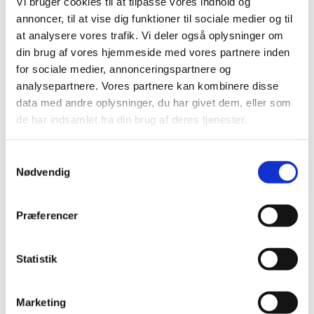
Vi bruger cookies til at tilpasse vores indhold og
2019 (159)
annoncer, til at vise dig funktioner til sociale medier og til
2018 (150)
at analysere vores trafik. Vi deler også oplysninger om
2017 (167)
din brug af vores hjemmeside med vores partnere inden
2016 (167)
for sociale medier, annonceringspartnere og
2015 (33)
analysepartnere. Vores partnere kan kombinere disse
december (4)
data med andre oplysninger, du har givet dem, eller som
november (4)
de har indsamlet fra din brug af deres tjenester.
oktober (2)
september (3)
Samtykkevalg
august (2)
Nødvendig
juni (9)
maj (2)
Præferencer
marts (2)
februar (2)
Statistik
januar (3)
2014 (44)
2013 (49)
Marketing