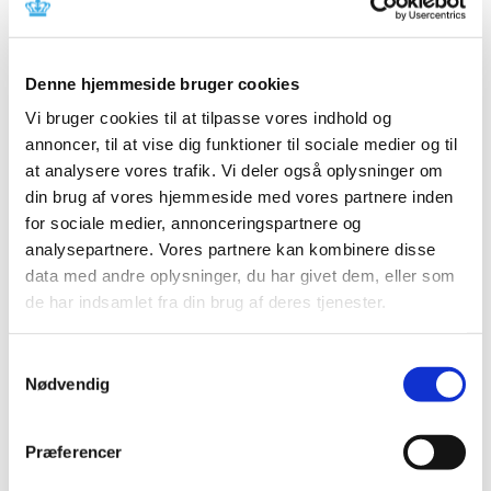
2026 (84)
2025 (158)
2024 (224)
Denne hjemmeside bruger cookies
2023 (195)
Vi bruger cookies til at tilpasse vores indhold og
2022 (197)
annoncer, til at vise dig funktioner til sociale medier og til
at analysere vores trafik. Vi deler også oplysninger om
2021 (516)
din brug af vores hjemmeside med vores partnere inden
2020 (263)
for sociale medier, annonceringspartnere og
2019 (159)
analysepartnere. Vores partnere kan kombinere disse
2018 (150)
data med andre oplysninger, du har givet dem, eller som
2017 (167)
de har indsamlet fra din brug af deres tjenester.
2016 (167)
2015 (33)
Samtykkevalg
Nødvendig
december (4)
november (4)
oktober (2)
Præferencer
september (3)