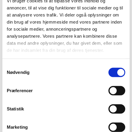
Vi bruger cookies til at tilpasse vores indhold og
2019 (159)
annoncer, til at vise dig funktioner til sociale medier og til
2018 (150)
at analysere vores trafik. Vi deler også oplysninger om
2017 (167)
din brug af vores hjemmeside med vores partnere inden
2016 (167)
for sociale medier, annonceringspartnere og
2015 (33)
analysepartnere. Vores partnere kan kombinere disse
december (4)
data med andre oplysninger, du har givet dem, eller som
november (4)
de har indsamlet fra din brug af deres tjenester.
oktober (2)
september (3)
Samtykkevalg
august (2)
Nødvendig
juni (9)
maj (2)
Præferencer
marts (2)
februar (2)
Statistik
januar (3)
2014 (44)
2013 (49)
Marketing