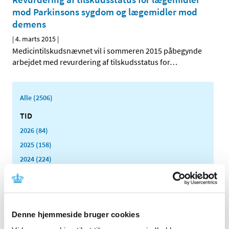
mod Parkinsons sygdom og lægemidler mod
demens
|
4. marts 2015
|
Medicintilskudsnævnet vil i sommeren 2015 påbegynde
arbejdet med revurdering af tilskudsstatus for
…
Alle (2506)
TID
2026 (84)
2025 (158)
2024 (224)
2023 (195)
2022 (197)
2021 (516)
Denne hjemmeside bruger cookies
2020 (263)