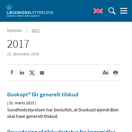
/
Nyheder
2017
2017
22. december 2016
Duokopt® får generelt tilskud
|
31. marts 2015
|
Sundhedsstyrelsen har besluttet, at Duokopt øjendråber
skal have generelt tilskud.
Revurdering af tilskudsstatus for lægemidler