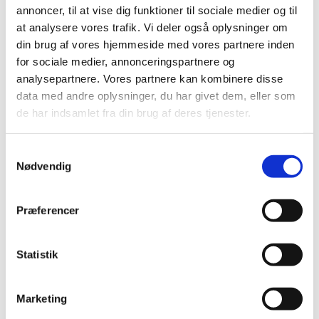
2018 (150)
annoncer, til at vise dig funktioner til sociale medier og til
2017 (167)
at analysere vores trafik. Vi deler også oplysninger om
din brug af vores hjemmeside med vores partnere inden
2016 (167)
for sociale medier, annonceringspartnere og
2015 (33)
analysepartnere. Vores partnere kan kombinere disse
december (4)
data med andre oplysninger, du har givet dem, eller som
november (4)
de har indsamlet fra din brug af deres tjenester.
oktober (2)
september (3)
Samtykkevalg
august (2)
Nødvendig
juni (9)
maj (2)
Præferencer
marts (2)
februar (2)
januar (3)
Statistik
2014 (44)
2013 (49)
Marketing
2012 (44)