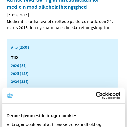
medicin mod alkoholafhængighed
|
6. maj 2015
|
Medicintilskudsnævnet drøftede på deres møde den 24.
marts 2015 den nye nationale kliniske retningslinje for
…
Alle (2506)
TID
2026 (84)
2025 (158)
2024 (224)
2023 (195)
2022 (197)
2021 (516)
2020 (263)
Denne hjemmeside bruger cookies
2019 (159)
Vi bruger cookies til at tilpasse vores indhold og