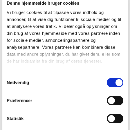
Denne hjemmeside bruger cookies
2021 (516)
Vi bruger cookies til at tilpasse vores indhold og
2020 (263)
annoncer, til at vise dig funktioner til sociale medier og til
2019 (159)
at analysere vores trafik. Vi deler også oplysninger om
2018 (150)
din brug af vores hjemmeside med vores partnere inden
2017 (167)
for sociale medier, annonceringspartnere og
analysepartnere. Vores partnere kan kombinere disse
2016 (167)
data med andre oplysninger, du har givet dem, eller som
2015 (33)
de har indsamlet fra din brug af deres tjenester.
december (4)
november (4)
Samtykkevalg
oktober (2)
Nødvendig
september (3)
august (2)
Præferencer
juni (9)
maj (2)
marts (2)
Statistik
februar (2)