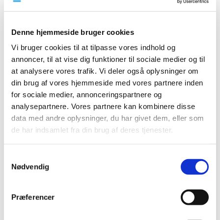
2023 (195)
2022 (197)
Denne hjemmeside bruger cookies
2021 (516)
Vi bruger cookies til at tilpasse vores indhold og
2020 (263)
annoncer, til at vise dig funktioner til sociale medier og til
december (24)
at analysere vores trafik. Vi deler også oplysninger om
november (33)
din brug af vores hjemmeside med vores partnere inden
oktober (20)
for sociale medier, annonceringspartnere og
september (20)
analysepartnere. Vores partnere kan kombinere disse
data med andre oplysninger, du har givet dem, eller som
august (17)
de har indsamlet fra din brug af deres tjenester.
juli (11)
juni (21)
maj (21)
Samtykkevalg
Nødvendig
april (24)
marts (42)
februar (12)
Præferencer
januar (18)