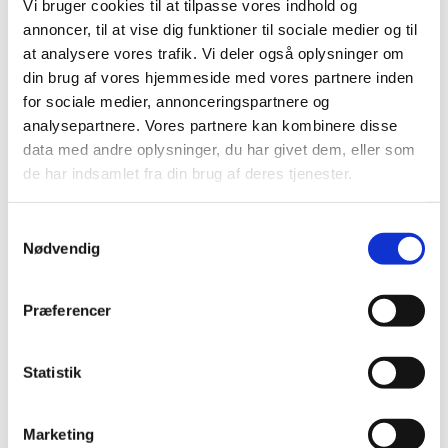
juli (6)
Vi bruger cookies til at tilpasse vores indhold og
juni (13)
annoncer, til at vise dig funktioner til sociale medier og til
maj (18)
at analysere vores trafik. Vi deler også oplysninger om
din brug af vores hjemmeside med vores partnere inden
april (13)
for sociale medier, annonceringspartnere og
marts (21)
analysepartnere. Vores partnere kan kombinere disse
februar (17)
data med andre oplysninger, du har givet dem, eller som
januar (19)
de har indsamlet fra din brug af deres tjenester.
2022 (197)
2021 (516)
Samtykkevalg
2020 (263)
Nødvendig
2019 (159)
2018 (150)
Præferencer
2017 (167)
2016 (167)
Statistik
2015 (33)
2014 (44)
Marketing
2013 (49)