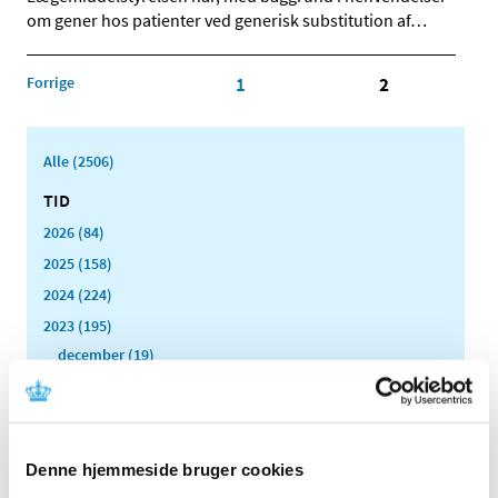
om gener hos patienter ved generisk substitution af
…
Forrige
1
2
Alle (2506)
TID
2026 (84)
2025 (158)
2024 (224)
2023 (195)
december (19)
november (30)
oktober (16)
september (12)
Denne hjemmeside bruger cookies
august (11)