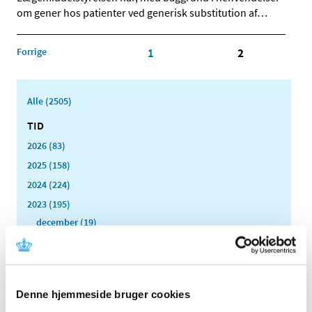
om gener hos patienter ved generisk substitution af
…
Forrige
1
2
Alle (2505)
TID
2026 (83)
2025 (158)
2024 (224)
2023 (195)
december (19)
november (30)
oktober (16)
september (12)
Denne hjemmeside bruger cookies
august (11)