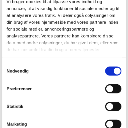
juli (6)
Vi bruger cookies til at tilpasse vores indhold og
juni (13)
annoncer, til at vise dig funktioner til sociale medier og til
maj (18)
at analysere vores trafik. Vi deler også oplysninger om
din brug af vores hjemmeside med vores partnere inden
april (13)
for sociale medier, annonceringspartnere og
marts (21)
analysepartnere. Vores partnere kan kombinere disse
februar (17)
data med andre oplysninger, du har givet dem, eller som
januar (19)
de har indsamlet fra din brug af deres tjenester.
2022 (197)
2021 (516)
Samtykkevalg
2020 (263)
Nødvendig
2019 (159)
2018 (150)
Præferencer
2017 (167)
2016 (167)
Statistik
2015 (33)
2014 (44)
Marketing
2013 (49)