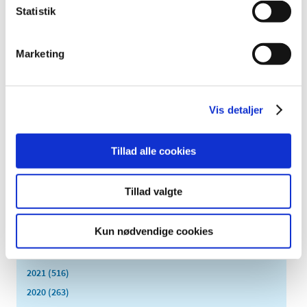
2024 (224)
Statistik
december (28)
november (28)
Marketing
oktober (28)
september (15)
august (10)
juli (20)
Vis detaljer
juni (15)
maj (25)
Tillad alle cookies
april (12)
marts (10)
Tillad valgte
februar (14)
januar (19)
Kun nødvendige cookies
2023 (195)
2022 (197)
2021 (516)
2020 (263)