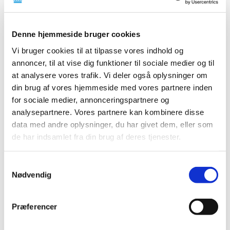
|
2. december 2024
|
Der er foretaget opdateringer i listen over markedsførte
lægemidler i forsyningssvigt, hvor
…
Denne hjemmeside bruger cookies
Vi bruger cookies til at tilpasse vores indhold og
Fællesnordiske pakninger for bedre
annoncer, til at vise dig funktioner til sociale medier og til
tilgængelighed
at analysere vores trafik. Vi deler også oplysninger om
|
2. december 2024
|
din brug af vores hjemmeside med vores partnere inden
Ved årsskiftet starter et pilotprojekt med
for sociale medier, annonceringspartnere og
engelsksprogede fællesnordiske lægemiddelpakninger
…
analysepartnere. Vores partnere kan kombinere disse
data med andre oplysninger, du har givet dem, eller som
Forrige
1
2
de har indsamlet fra din brug af deres tjenester.
Samtykkevalg
Alle (2506)
Nødvendig
TID
2026 (84)
Præferencer
2025 (158)