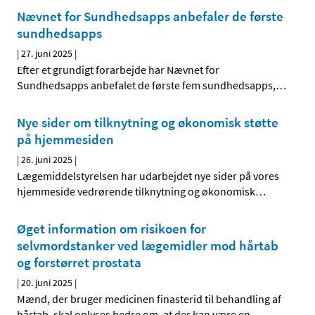
Nævnet for Sundhedsapps anbefaler de første
sundhedsapps
|
27. juni 2025
|
Efter et grundigt forarbejde har Nævnet for
Sundhedsapps anbefalet de første fem sundhedsapps,
…
Nye sider om tilknytning og økonomisk støtte
på hjemmesiden
|
26. juni 2025
|
Lægemiddelstyrelsen har udarbejdet nye sider på vores
hjemmeside vedrørende tilknytning og økonomisk
…
Øget information om risikoen for
selvmordstanker ved lægemidler mod hårtab
og forstørret prostata
|
20. juni 2025
|
Mænd, der bruger medicinen finasterid til behandling af
hårtab, skal oplyses bedre om, at der kan være en
…