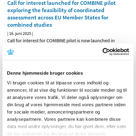
Call for interest launched for COMBINE pilot
exploring the feasibility of coordinated
assessment across EU Member States for
combined studies
|
16. juni 2025
|
Call for interest for COMBINE pilot is now launched in
COMBINE project 1 and the sponsors of combined
…
Ledig bevilling til Skagen Apotek
|
11. juni 2025
|
Denne hjemmeside bruger cookies
Bevillingen til at drive Skagen Apotek er ledig pr. 1.
Vi bruger cookies til at tilpasse vores indhold og
november 2025. Bevillingen er opslået ledig efter Lov
…
annoncer, til at vise dig funktioner til sociale medier og til
at analysere vores trafik. Vi deler også oplysninger om
Bivirkningskomité undersøger
din brug af vores hjemmeside med vores partnere inden
sikkerhedssignal ved skoldkoppevacciner
for sociale medier, annonceringspartnere og
|
6. juni 2025
|
analysepartnere. Vores partnere kan kombinere disse
Risikoen for hjernebetændelse ved to
data med andre oplysninger, du har givet dem, eller som
skoldkoppevacciner skal undersøges nærmere. Det har
…
de har indsamlet fra din brug af deres tjenester.