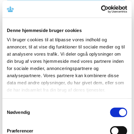
2026 (84)
2025 (158)
december (10)
november (20)
Denne hjemmeside bruger cookies
oktober (18)
Vi bruger cookies til at tilpasse vores indhold og
september (23)
annoncer, til at vise dig funktioner til sociale medier og til
august (8)
at analysere vores trafik. Vi deler også oplysninger om
juli (11)
din brug af vores hjemmeside med vores partnere inden
juni (11)
for sociale medier, annonceringspartnere og
maj (11)
analysepartnere. Vores partnere kan kombinere disse
data med andre oplysninger, du har givet dem, eller som
april (5)
de har indsamlet fra din brug af deres tjenester.
marts (13)
februar (11)
januar (17)
Samtykkevalg
Nødvendig
2024 (224)
2023 (195)
Præferencer
2022 (197)