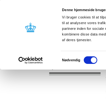
Denne hjemmeside bruger
Vi bruger cookies til at til
til at analysere vores tra
partnere inden for sociale
Godkendelse og
Bivirkninger
kombinere disse data med a
kontrol
produktinfo
af deres tjenester.
/
Nyheder
2017
Samtykkevalg
Nødvendig
Nyheder