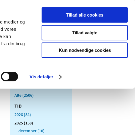
Tillad alle cookies
ale medier og
Udgivelser
Cookies
ed vores
Tillad valgte
re kan
dicinsk
Særlige
fra din brug
styr
produktområder
Kun nødvendige cookies
Vis detaljer
Alle (2506)
TID
2026 (84)
2025 (158)
december (10)