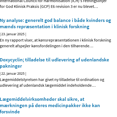
International Council for Harmonisation (ICH)'s retningslinjer
for God Klinisk Praksis (GCP) E6 revision 3 er nu blevet
…
Ny analyse: generelt god balance i både kvinders og
mænds repræsentation i klinisk forskning
|
23. januar 2025
|
En ny rapport viser, at kønsrepræsentationen i klinisk forskning
generelt afspejler kønsfordelingen i den tilhørende
…
Doxycyclin; tilladelse til udlevering af udenlandske
pakninger
|
22. januar 2025
|
Lægemiddelstyrelsen har givet ny tilladelse til ordination og
udlevering af udenlandsk lægemiddel indeholdende
…
Lægemiddelvirksomheder skal sikre, at
mærkningen på deres medicinpakker ikke kan
forsvinde