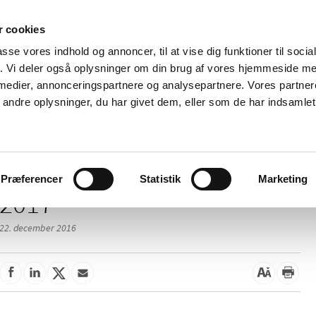
 cookies
passe vores indhold og annoncer, til at vise dig funktioner til soci
Nyheder
Om os
Kontakt
fik. Vi deler også oplysninger om din brug af vores hjemmeside m
 medier, annonceringspartnere og analysepartnere. Vores partne
 og
Tilskud og
Apoteker og salg af
Me
ndre oplysninger, du har givet dem, eller som de har indsamlet 
rmation
priser
medicin
ud
Præferencer
Statistik
Marketing
2017
22. december 2016