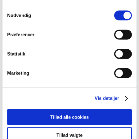
maj (10)
Samtykkevalg
april (6)
Nødvendig
marts (15)
februar (11)
Præferencer
januar (16)
2025 (158)
Statistik
2024 (224)
2023 (195)
2022 (197)
Marketing
2021 (516)
2020 (263)
Vis detaljer
2019 (159)
2018 (150)
2017 (167)
Tillad alle cookies
2016 (167)
2015 (33)
Tillad valgte