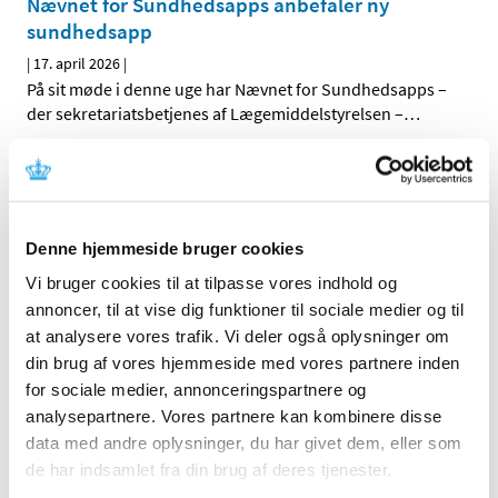
Nævnet for Sundhedsapps anbefaler ny
sundhedsapp
|
17. april 2026
|
På sit møde i denne uge har Nævnet for Sundhedsapps –
der sekretariatsbetjenes af Lægemiddelstyrelsen –
…
Ledig bevilling til Hjørring Løve Apotek
|
17. april 2026
|
Bevillingen til at drive Hjørring Løve Apotek er ledig pr. 1.
Denne hjemmeside bruger cookies
oktober 2026. Bevillingen er opslået ledig efter Lov om
…
Vi bruger cookies til at tilpasse vores indhold og
annoncer, til at vise dig funktioner til sociale medier og til
Alle (2506)
at analysere vores trafik. Vi deler også oplysninger om
din brug af vores hjemmeside med vores partnere inden
TID
for sociale medier, annonceringspartnere og
2026 (84)
analysepartnere. Vores partnere kan kombinere disse
august (1)
data med andre oplysninger, du har givet dem, eller som
juli (13)
de har indsamlet fra din brug af deres tjenester.
juni (12)