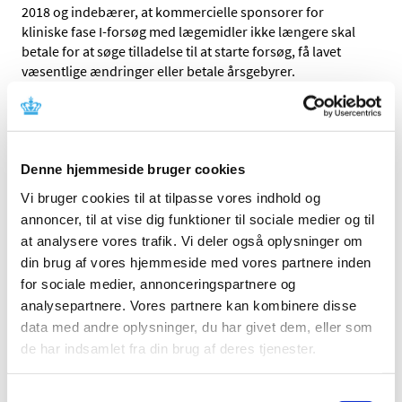
2018 og indebærer, at kommercielle sponsorer for
kliniske fase I-forsøg med lægemidler ikke længere skal
betale for at søge tilladelse til at starte forsøg, få lavet
væsentlige ændringer eller betale årsgebyrer.
Tidligere – i forbindelse med
Finansloven 2018
– har
regeringen besluttet at fjerne Lægemiddelstyrelsens
gebyrer for ikke-kommercielle (forsker-initierede)
kliniske forsøg med lægemidler. Det indebærer, at ikke-
Denne hjemmeside bruger cookies
kommercielle sponsorer for kliniske forsøg med
Vi bruger cookies til at tilpasse vores indhold og
lægemidler heller ikke skal betale for at søge tilladelse til
annoncer, til at vise dig funktioner til sociale medier og til
at starte forsøg, få lavet væsentlige ændringer eller betale
at analysere vores trafik. Vi deler også oplysninger om
årsgebyrer.
din brug af vores hjemmeside med vores partnere inden
De samlede gebyrændringer vil forbedre rammevilkårene
for sociale medier, annonceringspartnere og
for kliniske forsøg i Danmark. Læs mere om
kliniske
analysepartnere. Vores partnere kan kombinere disse
forsøg med lægemidler
.
data med andre oplysninger, du har givet dem, eller som
de har indsamlet fra din brug af deres tjenester.
Sponsor
Sponsor er den person, virksomhed eller institution, der
påtager sig ansvaret for at igangsætte, lede og eventuelt
Samtykkevalg