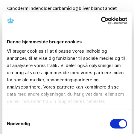
Canoderm indeholder carbamid og bliver blandt andet
brugt til forebyggelse af tilbagevendende atopisk eksem.
Canoderm får ikke generelt klausuleret tilskud, fordi vi
vurderer, at der er risiko for, at lægemidlet vil blive
ordineret til patienter med tør hud uden samtidig
Denne hjemmeside bruger cookies
tilstedeværelse af en hudsygdom.
Vi bruger cookies til at tilpasse vores indhold og
annoncer, til at vise dig funktioner til sociale medier og til
Links
at analysere vores trafik. Vi deler også oplysninger om
Lægemiddelstyrelsens afgørelse om generelt klausuleret
din brug af vores hjemmeside med vores partnere inden
tilskud til Canoderm
for sociale medier, annonceringspartnere og
analysepartnere. Vores partnere kan kombinere disse
Medicintilskudsnævnets indstilling vedr Canoderm
data med andre oplysninger, du har givet dem, eller som
de har indsamlet fra din brug af deres tjenester.
Emner
Afgørelser om generelt tilskud
Samtykkevalg
Nødvendig