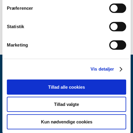
Relateret indhold
Præferencer
Afgørelser om generelt tilskud til medicin
Statistik
Marketing
Vis detaljer
Tillad alle cookies
Lægemiddelstyrelsen
Tillad valgte
Axel Heides Gade 1
2300 København S
Kun nødvendige cookies
Email:
dkma@dkma.dk