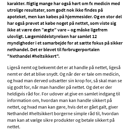
karakter. Rigtig mange har også hørt om fx medicin med
utrolige resultater, som godt nok ikke findes på
apoteket, men kan købes på hjemmesider. Og en stor del
har også prøvet at købe noget på nettet, som viste sig
ikke at være den ”ægte” vare – og måske ligefrem
ulovligt. Lægemiddelstyrelsen har samlet 12
myndigheder i et samarbejde for at sætte fokus på sikker
nethandel. Det er blevet til forbrugerportalen
"Nethandel #heltsikkert".
Ligeså nemt og bekvemt det er at handle på nettet, ligeså
nemt er det at blive snydt. Og når der er tale om medicin,
og hvad man derved udsætter sin krop for, så skal man se
sig godt for, når man handler på nettet. Og det er der
heldigvis råd for. For udover at give en samlet indgang til
information om, hvordan man kan handle sikkert på
nettet, og hvad man kan gøre, hvis det er gået galt, giver
Nethandel #heltsikkert borgerne simple råd til, hvordan
man kan at vælge sikre produkter og betale sikkert på
nettet.