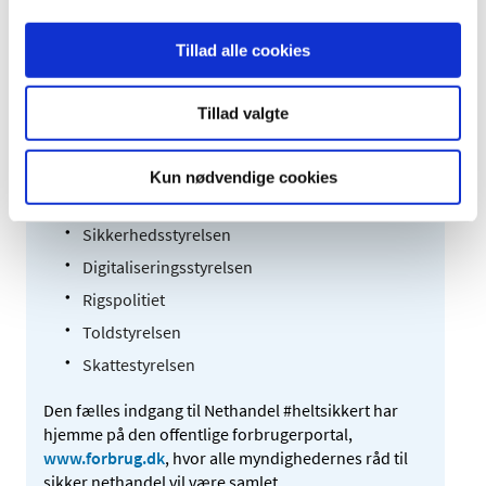
Lægemiddelstyrelsen
Konkurrence- og Forbrugerstyrelsen
Tillad alle cookies
Det Kriminalpræventive Råd
Forbruger Europa
Tillad valgte
Forbrugerombudsmanden
Fødevarestyrelsen
Kun nødvendige cookies
Patent- og Varemærkestyrelsen
Sikkerhedsstyrelsen
Digitaliseringsstyrelsen
Rigspolitiet
Toldstyrelsen
Skattestyrelsen
Den fælles indgang til Nethandel #heltsikkert har
hjemme på den offentlige forbrugerportal,
www.forbrug.dk
, hvor alle myndighedernes råd til
sikker nethandel vil være samlet.