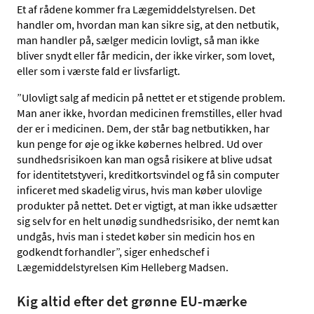
Et af rådene kommer fra Lægemiddelstyrelsen. Det
handler om, hvordan man kan sikre sig, at den netbutik,
man handler på, sælger medicin lovligt, så man ikke
bliver snydt eller får medicin, der ikke virker, som lovet,
eller som i værste fald er livsfarligt.
”Ulovligt salg af medicin på nettet er et stigende problem.
Man aner ikke, hvordan medicinen fremstilles, eller hvad
der er i medicinen. Dem, der står bag netbutikken, har
kun penge for øje og ikke købernes helbred. Ud over
sundhedsrisikoen kan man også risikere at blive udsat
for identitetstyveri, kreditkortsvindel og få sin computer
inficeret med skadelig virus, hvis man køber ulovlige
produkter på nettet. Det er vigtigt, at man ikke udsætter
sig selv for en helt unødig sundhedsrisiko, der nemt kan
undgås, hvis man i stedet køber sin medicin hos en
godkendt forhandler”, siger enhedschef i
Lægemiddelstyrelsen Kim Helleberg Madsen.
Kig altid efter det grønne EU-mærke