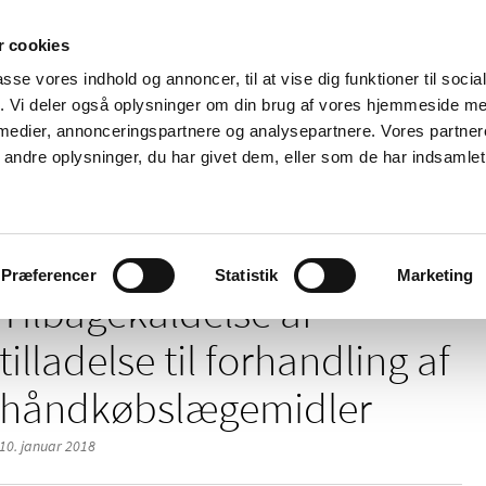
 cookies
passe vores indhold og annoncer, til at vise dig funktioner til soci
Nyheder
Om os
Kontakt
fik. Vi deler også oplysninger om din brug af vores hjemmeside m
 medier, annonceringspartnere og analysepartnere. Vores partne
 og
Tilskud og
Apoteker og salg af
Me
ndre oplysninger, du har givet dem, eller som de har indsamlet 
rmation
priser
medicin
ud
af tilladelse til forhandling af håndkøbslægemidler
Præferencer
Statistik
Marketing
Tilbagekaldelse af
tilladelse til forhandling af
håndkøbslægemidler
10. januar 2018