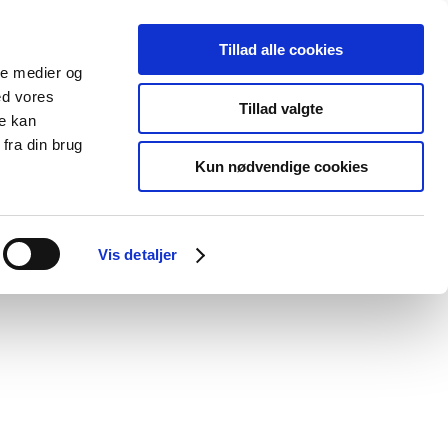
Tillad alle cookies
ale medier og
Udgivelser
Cookies
ed vores
Tillad valgte
re kan
dicinsk
Særlige
fra din brug
styr
produktområder
Kun nødvendige cookies
Vis detaljer