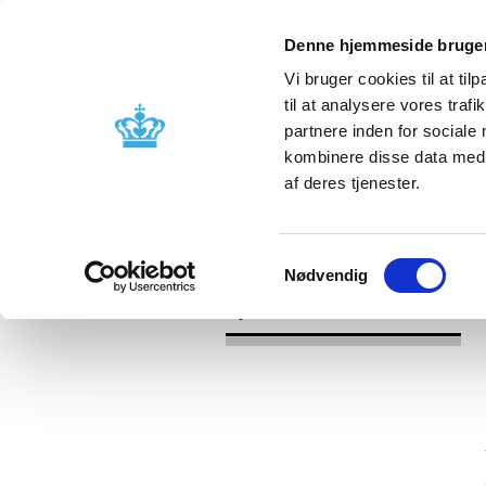
Denne hjemmeside bruger
Vi bruger cookies til at til
til at analysere vores tra
partnere inden for sociale
Godkendelse og
Bivirkninger
kombinere disse data med a
kontrol
produktinfo
af deres tjenester.
/
/
Nyheder
2018
Tilbagekaldelse 
Samtykkevalg
Nødvendig
Nyheder