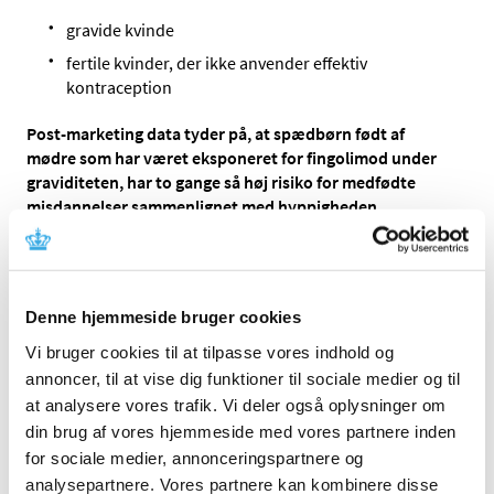
gravide kvinde
fertile kvinder, der ikke anvender effektiv
kontraception
Post-marketing data tyder på, at spædbørn født af
mødre som har været eksponeret for fingolimod under
graviditeten, har to gange så høj risiko for medfødte
misdannelser sammenlignet med hyppigheden
observeret i den generelle befolkning (2-3 %;
EUROCAT1).
Inden opstart og under behandling af fertile kvinder skal
Denne hjemmeside bruger cookies
det sikres at:
Vi bruger cookies til at tilpasse vores indhold og
patienten er informeret om risikoen for skadelige
annoncer, til at vise dig funktioner til sociale medier og til
påvirkninger af fosteret i forbindelse med
at analysere vores trafik. Vi deler også oplysninger om
fingolimod-behandling
din brug af vores hjemmeside med vores partnere inden
der foreligger resultat fra en negativ graviditetstest
for sociale medier, annonceringspartnere og
inden behandlingens opstart
analysepartnere. Vores partnere kan kombinere disse