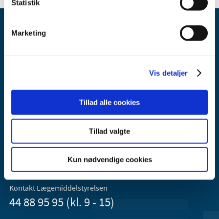
Statistik
Marketing
Vis detaljer
Lægemiddelstyrelsen
Axel Heides Gade 1
Tillad alle cookies
2300 København S
Email:
dkma@dkma.dk
Tillad valgte
Lægemiddelstyrelsen er en del af
Sundheds- og Kirkeministeriet.
Kun nødvendige cookies
Kontakt Lægemiddelstyrelsen
44 88 95 95 (kl. 9 - 15)