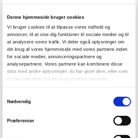
Medicintilskudsnævnet har modtaget otte bidrag fra
Denne hjemmeside bruger cookies
interessenter til sine drøftelser af tilskudsstatus for
Vi bruger cookies til at tilpasse vores indhold og
medicin til behandling af diabetes (A10).
annoncer, til at vise dig funktioner til sociale medier og til
at analysere vores trafik. Vi deler også oplysninger om
Bidrag fra interessenter til revurdering af tilskudsstatus
for medicin til behandling af diabetes.
din brug af vores hjemmeside med vores partnere inden
for sociale medier, annonceringspartnere og
Medicintilskudsnævnet drøftede bidragene på nævnets
analysepartnere. Vores partnere kan kombinere disse
møde den 22. august 2019. Medicintilskudsnævnet
data med andre oplysninger, du har givet dem, eller som
arbejder nu på en indstilling til medicinens fremtidige
de har indsamlet fra din brug af deres tjenester.
tilskudsstatus.
Samtykkevalg
Emner
Nødvendig
Status for revurdering
Tilskud A10
Præferencer