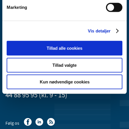
Marketing
Lægemiddelstyrelsen
Vis detaljer
Axel Heides Gade 1
2300 København S
Tillad alle cookies
Email:
dkma@dkma.dk
Lægemiddelstyrelsen er en del af
Tillad valgte
Sundheds- og Kirkeministeriet.
Kun nødvendige cookies
Kontakt Lægemiddelstyrelsen
44 88 95 95 (kl. 9 - 15)
Følg os