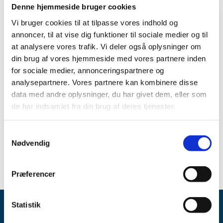
Lægemiddelstyrelsen har med virkning fra den 20. marts
Denne hjemmeside bruger cookies
2019 tilbagekaldt en tilladelse til at forhandle
Vi bruger cookies til at tilpasse vores indhold og
håndkøbsmedicin.
annoncer, til at vise dig funktioner til sociale medier og til
Tilladelsen er tilbagekaldt for:
at analysere vores trafik. Vi deler også oplysninger om
din brug af vores hjemmeside med vores partnere inden
Pladsens Kiosk v/Taoqeer Munir Ahmed
for sociale medier, annonceringspartnere og
Hans Knudsens Plads 6
analysepartnere. Vores partnere kan kombinere disse
2100 København Ø
data med andre oplysninger, du har givet dem, eller som
CVR-nr.: 21819875
de har indsamlet fra din brug af deres tjenester.
Tilladelsen er tilbagekaldt efter en inspektion, og
tilbagekaldelsen medfører, at virksomheden fra dags
Samtykkevalg
dato ikke længere må forhandle håndkøbsmedicin.
Nødvendig
Præferencer
Statistik