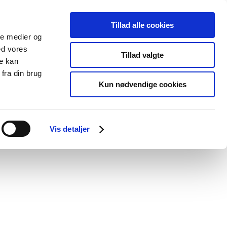
Tillad alle cookies
ale medier og
Udgivelser
Cookies
ed vores
Tillad valgte
re kan
dicinsk
Særlige
fra din brug
styr
produktområder
Kun nødvendige cookies
em
Vis detaljer