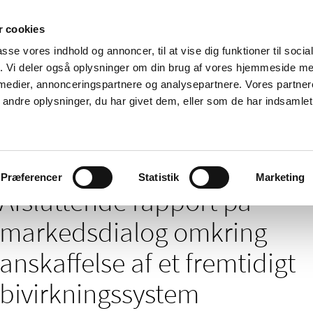
 cookies
passe vores indhold og annoncer, til at vise dig funktioner til soci
Nyheder
Om os
Kontakt
fik. Vi deler også oplysninger om din brug af vores hjemmeside m
 medier, annonceringspartnere og analysepartnere. Vores partne
 og
Tilskud og
Apoteker og salg af
Me
ndre oplysninger, du har givet dem, eller som de har indsamlet 
rmation
priser
medicin
ud
port på markedsdialog omkring anskaffelse af et fremtidigt bivirkningssyst
Præferencer
Statistik
Marketing
Afsluttende rapport på
markedsdialog omkring
anskaffelse af et fremtidigt
bivirkningssystem