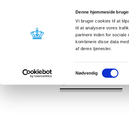
Denne hjemmeside bruger
Vi bruger cookies til at til
til at analysere vores tra
partnere inden for sociale
Godkendelse og
Bivirkninger
kombinere disse data med a
kontrol
produktinfo
af deres tjenester.
/
/
Nyheder
2020
Afsluttende rap
Samtykkevalg
Nødvendig
Nyheder