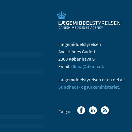
Lægemiddelstyrelsen
Axel Heides Gade 1
2300 København S
Email:
dkma@dkma.dk
Lægemiddelstyrelsen er en del af
Sundheds- og Kirkeministeriet.
Følg os