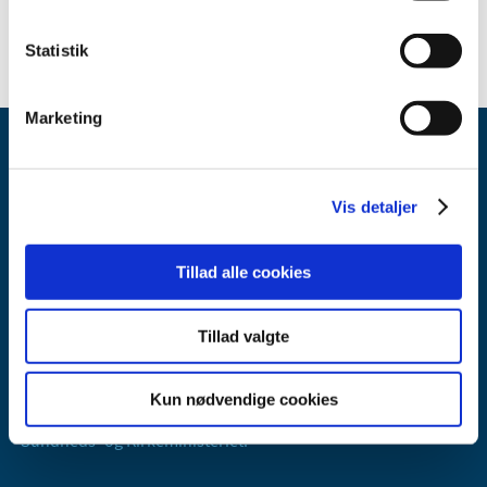
Statistik
Marketing
Vis detaljer
Tillad alle cookies
Lægemiddelstyrelsen
Axel Heides Gade 1
2300 København S
Tillad valgte
Email:
dkma@dkma.dk
Kun nødvendige cookies
Lægemiddelstyrelsen er en del af
Sundheds- og Kirkeministeriet.