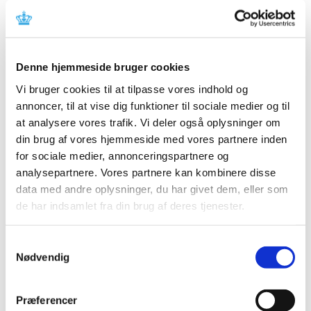
Lægemiddelstyrelsen ændrer tilskuddet, da prisen på
eletriptan er faldet og nu er på niveau med de øvrige
lægemidler af denne type (triptaner) til behandling af
migræne med generelt tilskud.
Denne hjemmeside bruger cookies
Det betyder, at fra 27. januar 2020 behøver læger ikke
Vi bruger cookies til at tilpasse vores indhold og
længere at ansøge om enkelttilskud, når der udskrives
annoncer, til at vise dig funktioner til sociale medier og til
recepter på lægemidler med indhold af eletriptan.
Eletriptan har i øjeblikket ikke generelt tilskud.
at analysere vores trafik. Vi deler også oplysninger om
din brug af vores hjemmeside med vores partnere inden
Lægemiddelstyrelsen har orienteret Apotekerforeningen,
for sociale medier, annonceringspartnere og
relevante videnskabelige selskaber og patientforeninger
analysepartnere. Vores partnere kan kombinere disse
om ændringen.
data med andre oplysninger, du har givet dem, eller som
Læs Lægemiddelstyrelsens afgørelse
de har indsamlet fra din brug af deres tjenester.
Emner
Samtykkevalg
Nødvendig
Afgørelser om generelt tilskud
Præferencer
Status for revurdering