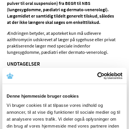
pulver til oral suspension) fra BEGR til NBS
(lungesygdomme, pædiatri og dermato-venerologi).
Lægemidlet er samtidig tildelt generelt tilskud, således
at der ikke længere skal søges om enkelttilskud.
Ændringen betyder, at apoteket kun må udlevere
azithromycin udskrevet af læger på sygehuse eller privat
praktiserende læger med speciale indenfor
lungesygdomme, pædiatri eller dermato-venerologi.
UNDTAGELSER
Gravide med klamydia – recepter kan fortsat ekspederes
Apoteket kan fortsat ekspedere recepter fra alment
praktiserende læger og andre speciallæger på
azithromycin (tabletter samt pulver til oral suspension) til
Denne hjemmeside bruger cookies
gravide til behandling af klamydia.
Vi bruger cookies til at tilpasse vores indhold og
annoncer, til at vise dig funktioner til sociale medier og til
NY RECEPT
at analysere vores trafik. Vi deler også oplysninger om
Klamydia (ikke-gravide) – henvis til lægen
din brug af vores hjemmeside med vores partnere inden