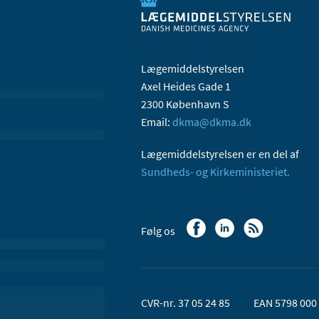
Lægemiddelstyrelsen
Axel Heides Gade 1
2300 København S
Email:
dkma@dkma.dk
Lægemiddelstyrelsen er en del af
Sundheds- og Kirkeministeriet.
Følg os
CVR-nr. 37 05 24 85
EAN 5798 000 