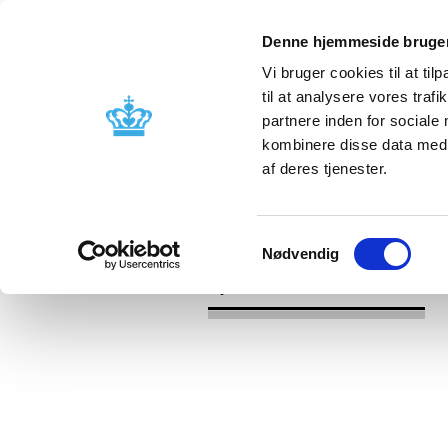
Denne hjemmeside bruger
Vi bruger cookies til at til
til at analysere vores tra
partnere inden for sociale
Godkendelse og
Bivirkninger
kombinere disse data med a
kontrol
produktinfo
af deres tjenester.
/
/
Nyheder
2020
Ny guideline om 
Samtykkevalg
Nødvendig
Nyheder