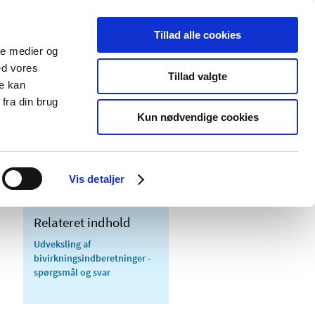
Tillad alle cookies
ale medier og
Udgivelser
Cookies
ed vores
Tillad valgte
re kan
dicinsk
Særlige
fra din brug
styr
produktområder
Kun nødvendige cookies
Vis detaljer
Relateret indhold
Udveksling af
bivirkningsindberetninger -
spørgsmål og svar