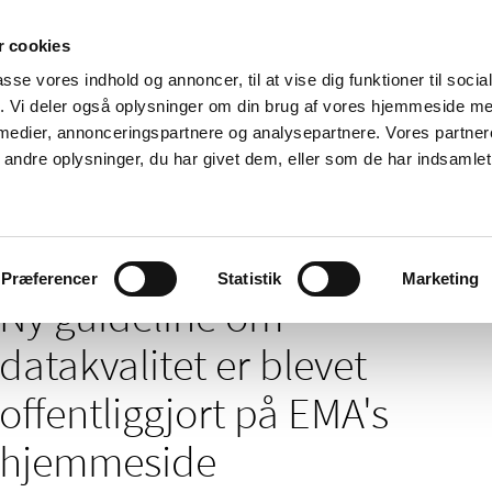
 cookies
passe vores indhold og annoncer, til at vise dig funktioner til soci
Nyheder
Om os
Kontakt
fik. Vi deler også oplysninger om din brug af vores hjemmeside m
 medier, annonceringspartnere og analysepartnere. Vores partne
 og
Tilskud og
Apoteker og salg af
Me
ndre oplysninger, du har givet dem, eller som de har indsamlet 
rmation
priser
medicin
ud
datakvalitet er blevet offentliggjort på EMA's hjemmeside
Præferencer
Statistik
Marketing
Ny guideline om
datakvalitet er blevet
offentliggjort på EMA's
hjemmeside