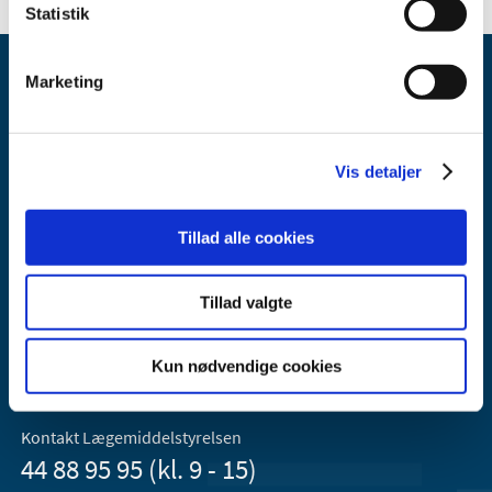
Statistik
Marketing
Vis detaljer
Lægemiddelstyrelsen
Axel Heides Gade 1
Tillad alle cookies
2300 København S
Email:
dkma@dkma.dk
Tillad valgte
Lægemiddelstyrelsen er en del af
Kun nødvendige cookies
Sundheds- og Kirkeministeriet.
Kontakt Lægemiddelstyrelsen
44 88 95 95 (kl. 9 - 15)