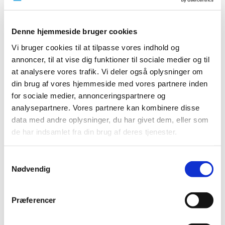
Lægemiddelstyrelsen har med virkning fra den 13.
februar 2020 tilbagekaldt en tilladelse til at forhandle
håndkøbsmedicin.
Denne hjemmeside bruger cookies
Tilladelsen er tilbagekaldt for:
Vi bruger cookies til at tilpasse vores indhold og
annoncer, til at vise dig funktioner til sociale medier og til
Kiosk
at analysere vores trafik. Vi deler også oplysninger om
Østrigsgade 1
din brug af vores hjemmeside med vores partnere inden
2300 København S
for sociale medier, annonceringspartnere og
CVR-nr.: 33998589
analysepartnere. Vores partnere kan kombinere disse
Tilladelsen er tilbagekaldt efter en inspektion fra
data med andre oplysninger, du har givet dem, eller som
Sikkerhedsstyrelsen, hvor der blev konstateret grove
de har indsamlet fra din brug af deres tjenester.
overtrædelser af betingelserne for at forhandle
håndkøbsmedicin uden for apotek.
Samtykkevalg
Nødvendig
Tilbagekaldelsen medfører, at virksomheden fra d. 13.
februar 2020 ikke længere må forhandle
håndkøbsmedicin.
Præferencer