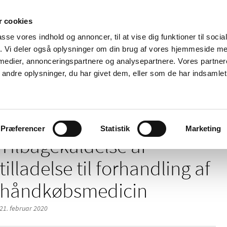
 cookies
passe vores indhold og annoncer, til at vise dig funktioner til soci
Nyheder
Om os
Kontakt
fik. Vi deler også oplysninger om din brug af vores hjemmeside m
 medier, annonceringspartnere og analysepartnere. Vores partne
 og
Tilskud og
Apoteker og salg af
Me
ndre oplysninger, du har givet dem, eller som de har indsamlet 
rmation
priser
medicin
ud
af tilladelse til forhandling af håndkøbsmedicin
Præferencer
Statistik
Marketing
Tilbagekaldelse af
tilladelse til forhandling af
håndkøbsmedicin
21. februar 2020