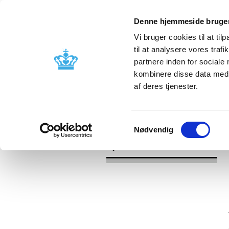
Denne hjemmeside bruger
Vi bruger cookies til at til
til at analysere vores tra
partnere inden for sociale
Godkendelse og
Bivirkninger
kombinere disse data med a
kontrol
produktinfo
af deres tjenester.
/
/
Nyheder
2020
Tilbagekaldelse 
Samtykkevalg
Nødvendig
Nyheder