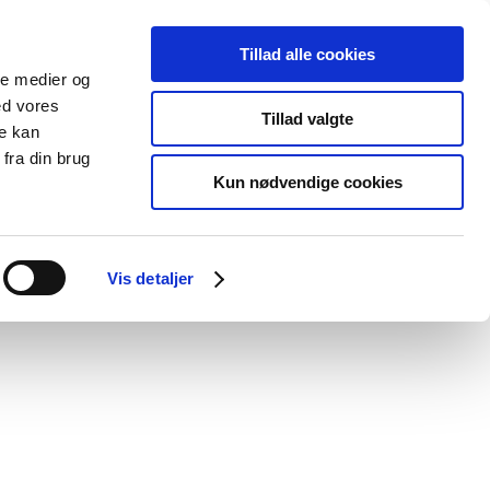
Tillad alle cookies
ale medier og
Udgivelser
Cookies
ed vores
Tillad valgte
re kan
dicinsk
Særlige
fra din brug
styr
produktområder
Kun nødvendige cookies
Vis detaljer