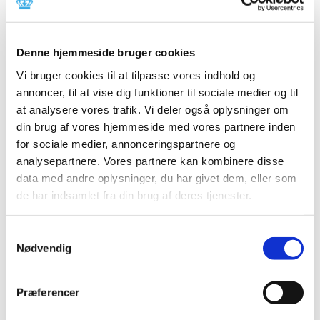
Lægemiddelstyrelsen har modtaget information om, at
Denne hjemmeside bruger cookies
følgende virksomhed har handlet med lægemidler uden
en gyldig engrosforhandlertilladelse (§39-tilladelse):
Vi bruger cookies til at tilpasse vores indhold og
annoncer, til at vise dig funktioner til sociale medier og til
DEPO FARM EOOD
at analysere vores trafik. Vi deler også oplysninger om
9010 Varna, South Primorski, Abatco
din brug af vores hjemmeside med vores partnere inden
46 Str., 1 Roza Residence
for sociale medier, annonceringspartnere og
Bulgarien
analysepartnere. Vores partnere kan kombinere disse
Lager:
data med andre oplysninger, du har givet dem, eller som
Varna, 1 Acamedic Kurchatov, Str. ET. 1 AP 31 - Bulgarien
de har indsamlet fra din brug af deres tjenester.
Lægemidler handlet med en virksomhed uden en gyldig
§39-tilladelse, er pr. definition forfalskede lægemidler.
Samtykkevalg
Nødvendig
Hvis man som virksomhed har handlet med Depo Farm
Eood, bedes man straks
indberette det til
Lægemiddelstyrelsen på denne mailadresse
Præferencer