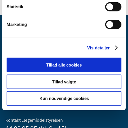
Statistik
Marketing
Vis detaljer
Lægemiddelstyrelsen
Tillad alle cookies
Axel Heides Gade 1
2300 København S
Tillad valgte
Email:
dkma@dkma.dk
Lægemiddelstyrelsen er en del af
Kun nødvendige cookies
Sundheds- og Kirkeministeriet.
Kontakt Lægemiddelstyrelsen