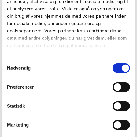
annoncer, til at vise dig funktioner til sociale medier og til
læge, hvis du oplever den slags. Hvis du fx får let
at analysere vores trafik. Vi deler også oplysninger om
feber, er det udtryk for, at immunsystemet reagerer,
din brug af vores hjemmeside med vores partnere inden
som det skal.
for sociale medier, annonceringspartnere og
analysepartnere. Vores partnere kan kombinere disse
Hvis du derimod oplever alvorlige symptomer, efter
data med andre oplysninger, du har givet dem, eller som
du er blevet vaccineret, bør du kontakte din læge.
de har indsamlet fra din brug af deres tjenester.
Det kan f.eks. være allergiske symptomer som
vejrtrækningsbesvær eller hududslæt. Lægen kan
Samtykkevalg
vurdere, om symptomerne kan skyldes vaccinen
Nødvendig
eller evt. andre forhold.
Din læge har pligt til at indberette formodede
Præferencer
bivirkninger til Lægemiddelstyrelsen. Du kan i øvrigt
kontakte din læge, hvis du er i tvivl om, hvorvidt du har
fået bivirkninger efter vaccination.
Statistik
Fuld åbenhed
Marketing
Lægemiddelstyrelsen har oprettet en infoside med
information om de formodede bivirkninger, der er