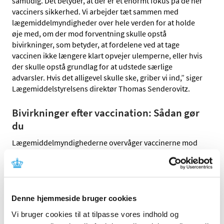
samtidig. Det betyder, at der er et enormt fokus på de her
vacciners sikkerhed. Vi arbejder tæt sammen med
lægemiddelmyndigheder over hele verden for at holde
øje med, om der mod forventning skulle opstå
bivirkninger, som betyder, at fordelene ved at tage
vaccinen ikke længere klart opvejer ulemperne, eller hvis
der skulle opstå grundlag for at udstede særlige
advarsler. Hvis det alligevel skulle ske, griber vi ind,” siger
Lægemiddelstyrelsens direktør Thomas Senderovitz.
Bivirkninger efter vaccination: Sådan gør
du
Lægemiddelmyndighederne overvåger vaccinerne mod
COVID-19. Det sker blandt andet ved hjælp af
indberetninger om formodede bivirkninger.
Milde, forbigående bivirkninger er almindelige efter
vaccination og oftest helt ufarlige. Det kan fx være
Denne hjemmeside bruger cookies
ubehag, rødme ved indstiksstedet, let feber og
Vi bruger cookies til at tilpasse vores indhold og
muskelømhed. Du behøver ikke at tage fat i din