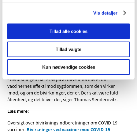
indberettet om vaccinerne. Infosiden opdateres
ugentligt.
Vis detaljer
Via Lægemiddelstyrelsens nyhedsbrev ’Nyt om
lægemiddelovervågning’ vil der regelmæssigt blive
Tillad alle cookies
informeret om bivirkninger ved vaccinerne mod COVID-
19.
Abonnér på nyhedsbrevet her
.
Tillad valgte
Offentligheden vil herudover i relevant omfang blive
informeret via medierne, sociale medier og
Kun nødvendige cookies
forsidenyheder på Lægemiddelstyrelsens hjemmeside.
- Befolkningen har krav på at blive informeret om
vaccinernes effekt imod sygdommen, som den virker
imod, og om de bivirkninger, der er. Der skal være fuld
åbenhed, og det bliver der, siger Thomas Senderovitz.
Læs mere:
Oversigt over bivirkningsindberetninger om COVID-19-
vacciner:
Bivirkninger ved vacciner mod COVID-19