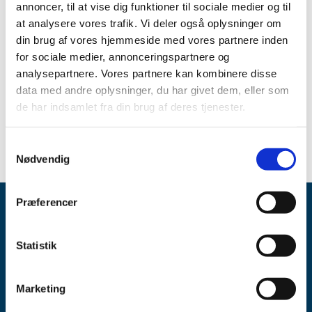
injektionsvæske, opløsning og Marcain-adrenalin 5
annoncer, til at vise dig funktioner til sociale medier og til
mg/ml + 5 mikrogram/ml injektionsvæske, opløsning fra
at analysere vores trafik. Vi deler også oplysninger om
Aspen Nordic.
din brug af vores hjemmeside med vores partnere inden
for sociale medier, annonceringspartnere og
Yderligere information om varighed m.m. kan findes via
følgende link:
analysepartnere. Vores partnere kan kombinere disse
Link:
Se oversigten over aktuelle og kommende
data med andre oplysninger, du har givet dem, eller som
forsyningsvanskeligheder
de har indsamlet fra din brug af deres tjenester.
Spørgsmål om aktuel status skal stilles til virksomheden.
Samtykkevalg
Nødvendig
Præferencer
Statistik
Marketing
Lægemiddelstyrelsen