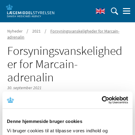
/
/
Nyheder
2021
Forsyningsvanskeligheder for Marcain-
adrenalin
Forsyningsvanskelighed
er for Marcain-
adrenalin
30. september 2021
Denne hjemmeside bruger cookies
Der er i øjeblikket problemer med forsyningen af
Marcain-adrenalin 2,5 mg/ml + 5 mikrogram/ml
Vi bruger cookies til at tilpasse vores indhold og