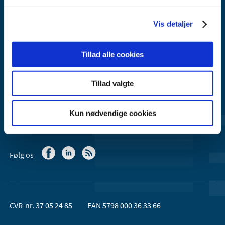
Axel Heides Gade 1
2300 København S
Vis detaljer
Email:
dkma@dkma.dk
Lægemiddelstyrelsen er en del af
Tillad alle cookies
Sundheds- og Kirkeministeriet.
Tillad valgte
Kontakt Lægemiddelstyrelsen
44 88 95 95 (kl. 9 - 15)
Kun nødvendige cookies
Følg os
CVR-nr. 37 05 24 85
EAN 5798 000 36 33 66