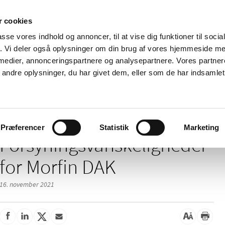
 cookies
passe vores indhold og annoncer, til at vise dig funktioner til soci
Nyheder
Om os
Kontakt
fik. Vi deler også oplysninger om din brug af vores hjemmeside m
 medier, annonceringspartnere og analysepartnere. Vores partne
 og
Tilskud og
Apoteker og salg af
Me
ndre oplysninger, du har givet dem, eller som de har indsamlet 
rmation
priser
medicin
ud
eligheder for Morfin DAK
Præferencer
Statistik
Marketing
Forsyningsvanskeligheder
for Morfin DAK
16. november 2021