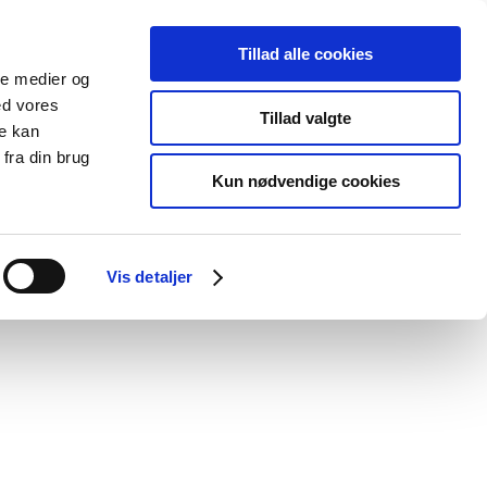
Tillad alle cookies
ale medier og
Udgivelser
Cookies
ed vores
Tillad valgte
re kan
dicinsk
Særlige
fra din brug
styr
produktområder
Kun nødvendige cookies
Vis detaljer