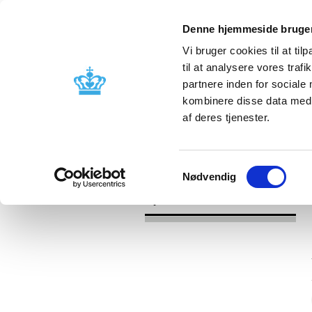
Denne hjemmeside bruger
Vi bruger cookies til at til
til at analysere vores tra
partnere inden for sociale
Godkendelse og
Bivirkninger
kombinere disse data med a
kontrol
produktinfo
af deres tjenester.
/
/
Nyheder
2021
Forsyningsvansk
Samtykkevalg
Nødvendig
Nyheder