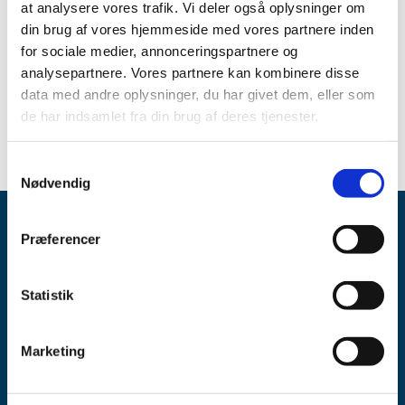
at analysere vores trafik. Vi deler også oplysninger om
følgende link:
din brug af vores hjemmeside med vores partnere inden
Se oversigten over aktuelle og kommende
for sociale medier, annonceringspartnere og
forsyningsvanskeligheder
analysepartnere. Vores partnere kan kombinere disse
data med andre oplysninger, du har givet dem, eller som
Spørgsmål om aktuel status skal stilles til virksomheden.
de har indsamlet fra din brug af deres tjenester.
Samtykkevalg
Nødvendig
Præferencer
Statistik
Lægemiddelstyrelsen
Marketing
Axel Heides Gade 1
2300 København S
Email:
dkma@dkma.dk