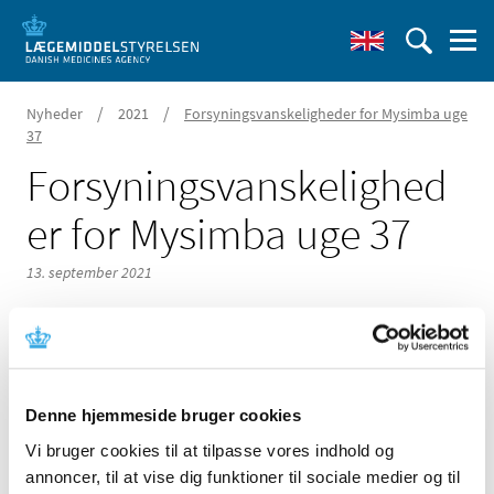
/
/
Nyheder
2021
Forsyningsvanskeligheder for Mysimba uge
37
Forsyningsvanskelighed
er for Mysimba uge 37
13. september 2021
Der er i øjeblikket problemer med forsyningen af
Denne hjemmeside bruger cookies
Mysimba 8 mg/90 mg depottabletter fra Navamedic AB.
Vi bruger cookies til at tilpasse vores indhold og
annoncer, til at vise dig funktioner til sociale medier og til
Yderligere information om varighed m.m. kan findes via