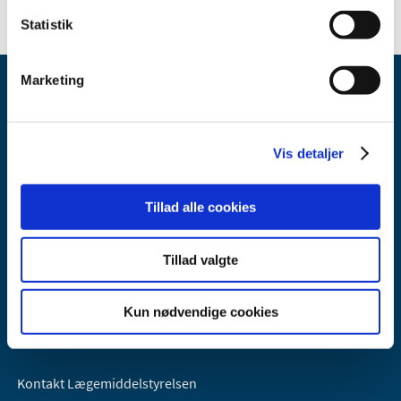
Statistik
Marketing
Vis detaljer
Lægemiddelstyrelsen
Tillad alle cookies
Axel Heides Gade 1
2300 København S
Tillad valgte
Email:
dkma@dkma.dk
Lægemiddelstyrelsen er en del af
Kun nødvendige cookies
Sundheds- og Kirkeministeriet.
Kontakt Lægemiddelstyrelsen