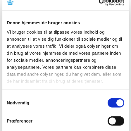
Denne hjemmeside bruger cookies
Der er i øjeblikket problemer med forsyningen af
Vi bruger cookies til at tilpasse vores indhold og
annoncer, til at vise dig funktioner til sociale medier og til
Noropen Prolongatum Vet. 300 mg/mL
at analysere vores trafik. Vi deler også oplysninger om
injektionsvæske, opløsning, 1 x 100 mL, 4 x 100mL
din brug af vores hjemmeside med vores partnere inden
og 12 x 100 mL fra ScanVet Animal Health A/S
for sociale medier, annonceringspartnere og
Curamox Vet. 150 mg/ml, injektionsvæske
analysepartnere. Vores partnere kan kombinere disse
fra Boehringer Ingelheim
data med andre oplysninger, du har givet dem, eller som
Curamox Prolongatum Vet. 150 mg/ml,
de har indsamlet fra din brug af deres tjenester.
injektionsvæske, suspension fra Boehringer
Ingelheim
Samtykkevalg
Nødvendig
Spørgsmål om aktuel status skal stilles til virksomheden.
Link:
Se oversigten over aktuelle og kommende
forsyningsvanskeligheder
Præferencer