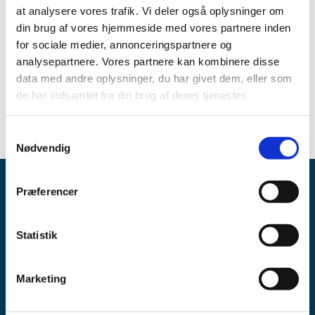
at analysere vores trafik. Vi deler også oplysninger om
Spørgsmål om aktuel status skal stilles til virksomheden.
din brug af vores hjemmeside med vores partnere inden
for sociale medier, annonceringspartnere og
Link
analysepartnere. Vores partnere kan kombinere disse
Se oversigten over aktuelle og kommende
data med andre oplysninger, du har givet dem, eller som
forsyningsvanskeligheder
de har indsamlet fra din brug af deres tjenester.
Samtykkevalg
Nødvendig
Præferencer
Statistik
Lægemiddelstyrelsen
Marketing
Axel Heides Gade 1
2300 København S