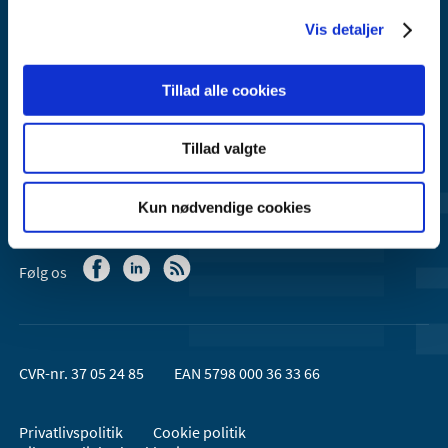
Email:
dkma@dkma.dk
Vis detaljer
Lægemiddelstyrelsen er en del af
Sundheds- og Kirkeministeriet.
Tillad alle cookies
Kontakt Lægemiddelstyrelsen
Tillad valgte
44 88 95 95 (kl. 9 - 15)
Kun nødvendige cookies
Følg os
CVR-nr. 37 05 24 85
EAN 5798 000 36 33 66
Privatlivspolitik
Cookie politik