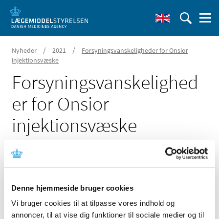
/
/
Nyheder
2021
Forsyningsvanskeligheder for Onsior
injektionsvæske
Forsyningsvanskelighed
er for Onsior
injektionsvæske
21. december 2021
Denne hjemmeside bruger cookies
Der er i øjeblikket problemer med forsyningen af Onsior,
Vi bruger cookies til at tilpasse vores indhold og
20 mg/ml, injektionsvæske fra Elanco Denmark ApS.
annoncer, til at vise dig funktioner til sociale medier og til