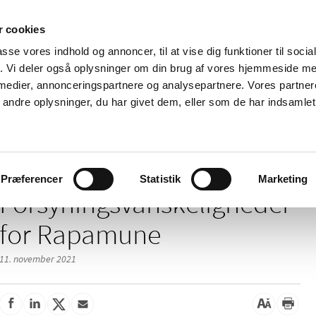
 cookies
passe vores indhold og annoncer, til at vise dig funktioner til soci
Nyheder
Om os
Kontakt
fik. Vi deler også oplysninger om din brug af vores hjemmeside m
 medier, annonceringspartnere og analysepartnere. Vores partne
 og
Tilskud og
Apoteker og salg af
Me
ndre oplysninger, du har givet dem, eller som de har indsamlet 
rmation
priser
medicin
ud
keligheder for Rapamune
Præferencer
Statistik
Marketing
Forsyningsvanskeligheder
for Rapamune
11. november 2021