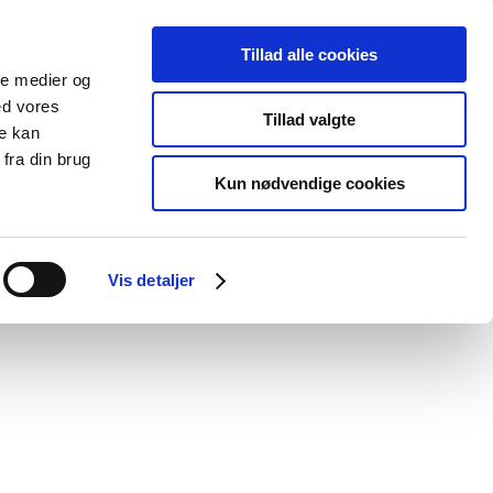
Tillad alle cookies
ale medier og
Udgivelser
Cookies
ed vores
Tillad valgte
re kan
dicinsk
Særlige
fra din brug
styr
produktområder
Kun nødvendige cookies
Vis detaljer