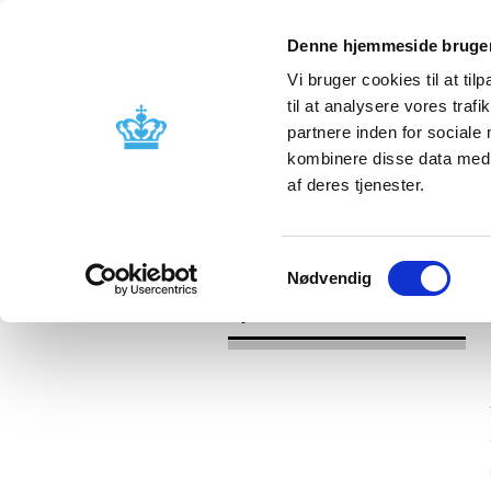
Denne hjemmeside bruger
Vi bruger cookies til at til
til at analysere vores tra
partnere inden for sociale
Godkendelse og
Bivirkninger
kombinere disse data med a
kontrol
produktinfo
af deres tjenester.
/
/
Nyheder
2021
Forsyningsvans
Samtykkevalg
Nødvendig
Nyheder