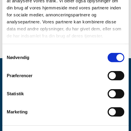
at analysere vores trafik. Vi deler også oplysninger om
Spørgsmål om aktuel status skal stilles til virksomheden.
din brug af vores hjemmeside med vores partnere inden
for sociale medier, annonceringspartnere og
Se oversigten over aktuelle og kommende
analysepartnere. Vores partnere kan kombinere disse
forsyningsvanskeligheder
data med andre oplysninger, du har givet dem, eller som
de har indsamlet fra din brug af deres tjenester.
Samtykkevalg
Nødvendig
Præferencer
Statistik
Lægemiddelstyrelsen
Marketing
Axel Heides Gade 1
2300 København S
Email:
dkma@dkma.dk