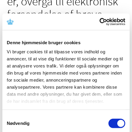
er, overgå til elektronisk
forsendelse af breve.
29. januar 2021
Denne hjemmeside bruger cookies
Vi bruger cookies til at tilpasse vores indhold og
annoncer, til at vise dig funktioner til sociale medier og til
Lægemiddelstyrelsens sektioner for Regulatorisk og
at analysere vores trafik. Vi deler også oplysninger om
generel medicin samt Sagsstyring, vil
pr. 1. februar 2021
din brug af vores hjemmeside med vores partnere inden
når det drejer sig om lægemiddelgodkendelser, overgå til
for sociale medier, annonceringspartnere og
elektronisk forsendelse af breve.
analysepartnere. Vores partnere kan kombinere disse
Danske modtagere vil fortsat, som i dag, modtage
data med andre oplysninger, du har givet dem, eller som
elektronisk post via Digital Post løsningen. Praksis
de har indsamlet fra din brug af deres tjenester.
ændres for udenlandske modtagere som fremover vil
modtage post fra Lægemiddelstyrelsen via Eudralink.
Samtykkevalg
Hvis man ikke allerede har en EudraLink-adgang
Nødvendig
opfordres hermed til at oprette en konto.