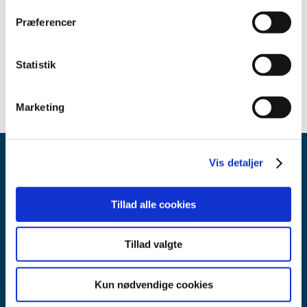
Læs mere
Præferencer
Oplysninger om repræsentant i
ansøgningsskemaet
Statistik
Marketing
Vis detaljer
Tillad alle cookies
Lægemiddelstyrelsen
Tillad valgte
Axel Heides Gade 1
2300 København S
Kun nødvendige cookies
Email:
dkma@dkma.dk